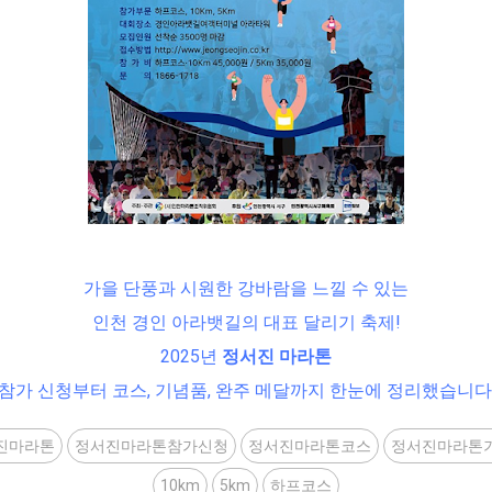
가을 단풍과 시원한 강바람을 느낄 수 있는
인천 경인 아라뱃길의 대표 달리기 축제!
2025년
정서진 마라톤
참가 신청부터 코스, 기념품, 완주 메달까지 한눈에 정리했습니다
진마라톤
정서진마라톤참가신청
정서진마라톤코스
정서진마라톤
10km
5km
하프코스