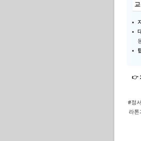
교
👉
#정
라톤