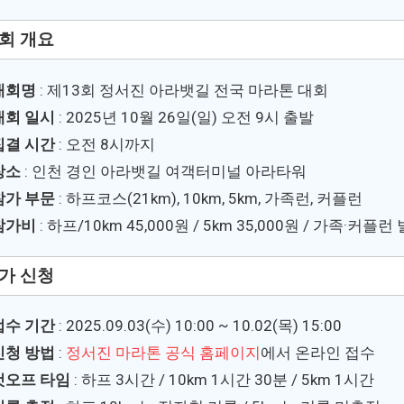
회 개요
대회명
: 제13회 정서진 아라뱃길 전국 마라톤 대회
대회 일시
: 2025년 10월 26일(일) 오전 9시 출발
집결 시간
: 오전 8시까지
장소
: 인천 경인 아라뱃길 여객터미널 아라타워
참가 부문
: 하프코스(21km), 10km, 5km, 가족런, 커플런
참가비
: 하프/10km 45,000원 / 5km 35,000원 / 가족·커플런
가 신청
접수 기간
: 2025.09.03(수) 10:00 ~ 10.02(목) 15:00
신청 방법
:
정서진 마라톤 공식 홈페이지
에서 온라인 접수
컷오프 타임
: 하프 3시간 / 10km 1시간 30분 / 5km 1시간