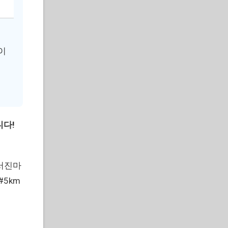
이
니다!
서진마
5km