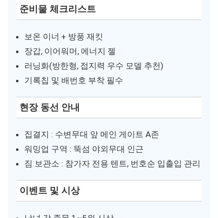
준비물 체크리스트
보온 이너 + 방풍 재킷
장갑, 이어워머, 에너지 젤
러닝화(방한형, 접지력 우수 모델 추천)
기록칩 및 배번호 부착 필수
현장 동선 안내
집결지 : 수변무대 앞 메인 게이트 A존
워밍업 구역 : 뚝섬 야외무대 인근
짐 보관소 : 참가자 전용 텐트, 번호순 입출입 관리
이벤트 및 시상
남녀 각 종목 1~5위 시상