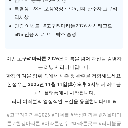
특별상 : 28위 보장왕상 / 705번째 완주자 고구려
역사상
인증 이벤트 : #고구려마라톤2026 해시태그로
SNS 인증 시 기프트박스 증정
이번
고구려마라톤 2026
은 기록을 넘어 자신을 증명하
는 러닝 세리머니입니다.
한강의 겨울 정취 속에서 시즌 첫 완주를 경험해보세요.
본접수는
2025년 11월 11일(화) 오후 2시
부터 러너블
공식 플랫폼에서 시작됩니다.
러너 여러분의 열정적인 도전을 응원합니다! 🏃‍♂️🔥
#고구려마라톤2026 #러너블 #뚝섬마라톤 #겨울마라
톤 #한강마라톤 #마라톤접수 #마라톤굿즈 #러너블공