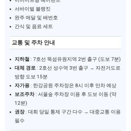
이어머프형 헤어밴드
서바이벌 블랭킷
완주 메달 및 배번호
간식 및 음료 세트
교통 및 주차 안내
지하철
: 7호선 뚝섬유원지역 2번 출구 (도보 7분)
대체 경로
: 2호선 성수역 3번 출구 → 자전거도로
방향 도보 15분
자가용
: 한강공원 주차장은 8시 이후 만차 예상
보조주차
: 서울숲 주차장 이용 후 도보 이동 (약
12분)
권장
: 대회 당일 통제 구간 다수 → 대중교통 이용
필수