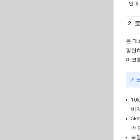
안내
2.
본 대
평탄하
마크를
📌
10
비치
5k
족 
복장