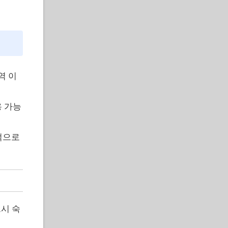
역 이
용 가능
적으로
시 숙