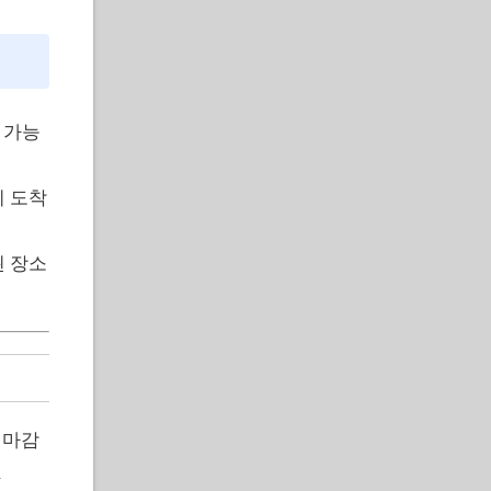
 가능
지 도착
된 장소
 마감
.