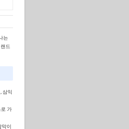
나는
 랜드
, 삼익
스로 가
바람막이