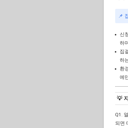
📌
신청
하며
집결
하는
환경
에만
💡 
Q1.
되면 