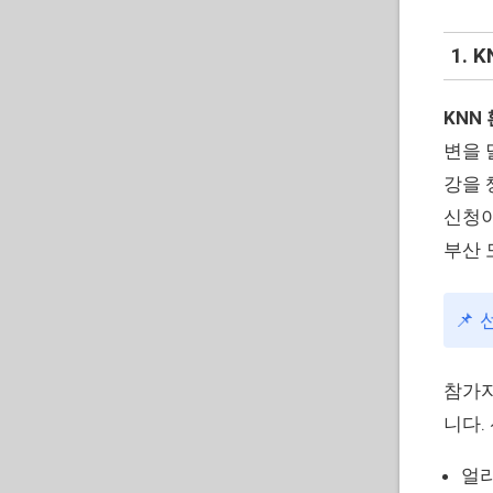
1.
KNN
변을 
강을 
신청이
부산 
📌
참가자
니다.
얼리