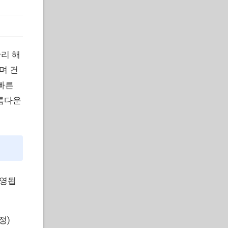
안리 해
며 건
 빠른
아름다운
운영됩
정)