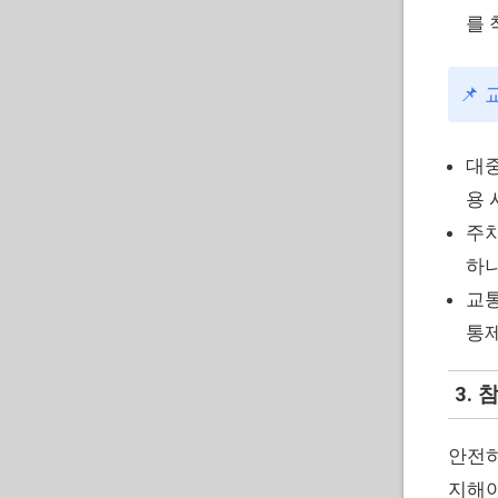
를 
📌
대중
용 
주차
하나
교통
통제
3.
안전하
지해야