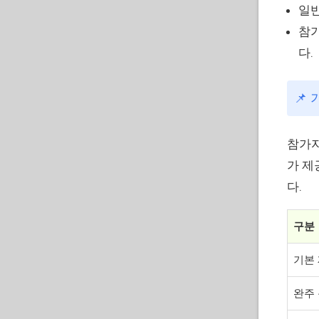
일반
참가
다.
📌
참가자
가 제
다.
구분
기본
완주