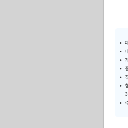
대
참
3