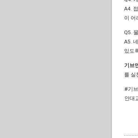
A4.
이 어
Q5.
A5.
있도록
기브앤
를 실
#기브
안대