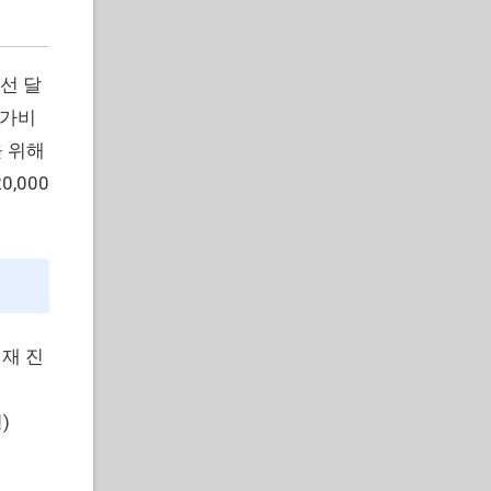
선 달
참가비
 위해
,000
현재 진
)