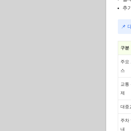
추가
📌
구분
주요
스
교통
제
대중
주차
내