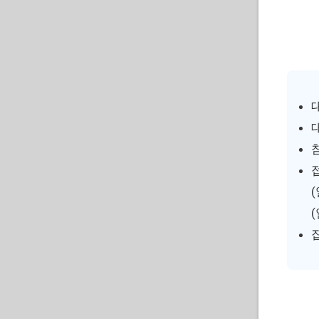
참
(
(