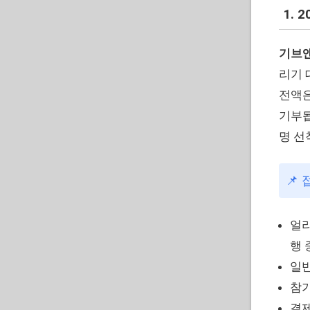
1.
기브앤
리기 
전액은
기부됩
명 선
📌
얼리
행 
일반
참가
결제