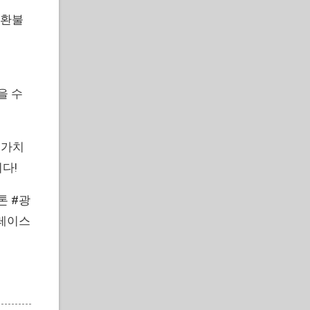
 환불
을 수
 가치
다!
톤 #광
레이스